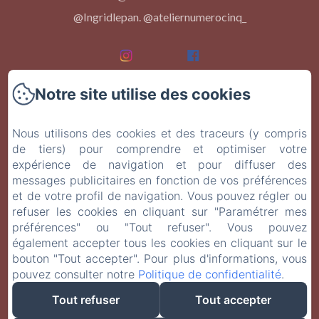
@Ingridlepan. @ateliernumerocinq_
Notre site utilise des cookies
Accueil
Nous utilisons des cookies et des traceurs (y compris
Les chambres
de tiers) pour comprendre et optimiser votre
expérience de navigation et pour diffuser des
Événements
messages publicitaires en fonction de vos préférences
et de votre profil de navigation. Vous pouvez régler ou
À Table
refuser les cookies en cliquant sur "Paramétrer mes
préférences" ou "Tout refuser". Vous pouvez
Contact
également accepter tous les cookies en cliquant sur le
bouton "Tout accepter". Pour plus d'informations, vous
pouvez consulter notre
Politique de confidentialité
.
EN
FR
Tout refuser
Tout accepter
Créé par Amenitiz