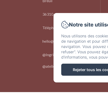
Breuil
36310 - Chaillac
Notre site utili
Téléphone: 06 73 91 86 09
Nous utilisons des cookie
hello@chateaulebreuil.com
de navigation et pour dif
navigation. Vous pouvez 
refuser". Vous pouvez éga
@Ingridlepan.
d'informations, vous pouv
@ateliernumerocinq_
Rejeter tous les co