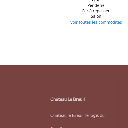
Penderie
Fer à repasser
Salon
Voir toutes les commodités
Château Le Breuil
Château le Breuil, le logis du