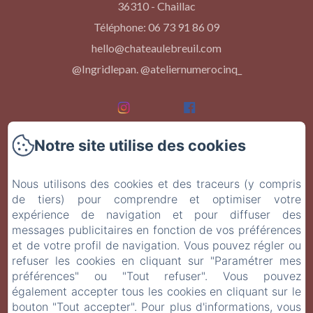
36310 - Chaillac
Téléphone: 06 73 91 86 09
hello@chateaulebreuil.com
@Ingridlepan. @ateliernumerocinq_
Notre site utilise des cookies
Accueil
Nous utilisons des cookies et des traceurs (y compris
Les chambres
de tiers) pour comprendre et optimiser votre
expérience de navigation et pour diffuser des
Événements
messages publicitaires en fonction de vos préférences
et de votre profil de navigation. Vous pouvez régler ou
À Table
refuser les cookies en cliquant sur "Paramétrer mes
préférences" ou "Tout refuser". Vous pouvez
Contact
également accepter tous les cookies en cliquant sur le
bouton "Tout accepter". Pour plus d'informations, vous