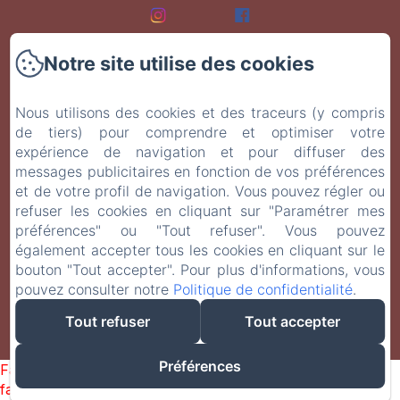
Notre site utilise des cookies
Accueil
Nous utilisons des cookies et des traceurs (y compris
Les chambres
de tiers) pour comprendre et optimiser votre
expérience de navigation et pour diffuser des
Événements
messages publicitaires en fonction de vos préférences
et de votre profil de navigation. Vous pouvez régler ou
À Table
refuser les cookies en cliquant sur "Paramétrer mes
préférences" ou "Tout refuser". Vous pouvez
Contact
également accepter tous les cookies en cliquant sur le
bouton "Tout accepter". Pour plus d'informations, vous
pouvez consulter notre
Politique de confidentialité
.
EN
FR
Tout refuser
Tout accepter
Créé par Amenitiz
Préférences
Failed to load BookingEngine/index: Loading chunk 1322
failed. (missing: